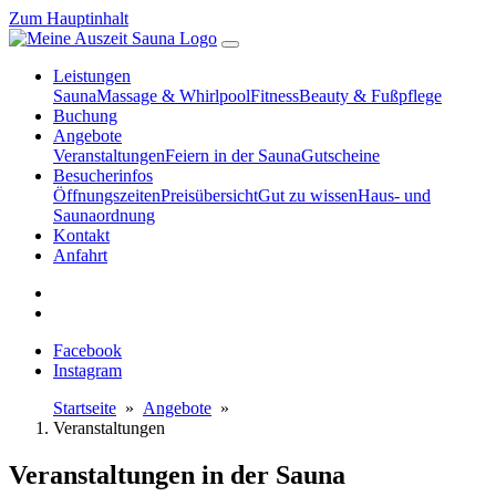
Zum Hauptinhalt
Leistungen
Sauna
Massage & Whirlpool
Fitness
Beauty & Fußpflege
Buchung
Angebote
Veranstaltungen
Feiern in der Sauna
Gutscheine
Besucherinfos
Öffnungszeiten
Preisübersicht
Gut zu wissen
Haus- und
Saunaordnung
Kontakt
Anfahrt
Facebook
Instagram
Startseite
»
Angebote
»
Veranstaltungen
Veranstaltungen in der Sauna